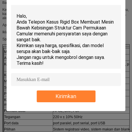
Bahan Cutting:
Kertas bergelombang, papan sarang lebah, kertas kartu, busa, papan abu-abu,
kain iklan, kain bendera, kanvas, papan KT, PVC lembar ekspansi, papan PS,
akrilik, papan plastik dll.
Aplikasi:
Iklan, Tampilan, Pengemasan, Grafis.
Spesifikasi:
Model
DCZ7725167
DCZ7717137
Area pemotongan efektif
2500 * 1600mm
1700 * 1300mm
Konfigurasi
Pisau berosilasi, pena, alat kusut, pisau seret, pi
angkut sabuk
Kecepatan Router
50000RPM atau 25000RPM
Max aped
1400mm / dtk
Sopir
Servo
Presisi
≤0.1mm
Kirimkan
Ketebalan pemotongan
60mm
maksimum
Formulir data
HPGL, DXF, PDF
Tegangan
220 v ± 10% 50Hz
Port data
port paralel, port serial, port USB
Pilihan
Sistem registrasi video, sistem makan dan blanki