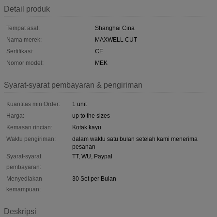
Detail produk
Tempat asal:
Shanghai Cina
Nama merek:
MAXWELL CUT
Sertifikasi:
CE
Nomor model:
MEK
Syarat-syarat pembayaran & pengiriman
Kuantitas min Order:
1 unit
Harga:
up to the sizes
Kemasan rincian:
Kotak kayu
Waktu pengiriman:
dalam waktu satu bulan setelah kami menerima
pesanan
Syarat-syarat
TT, WU, Paypal
pembayaran:
Menyediakan
30 Set per Bulan
kemampuan:
Deskripsi