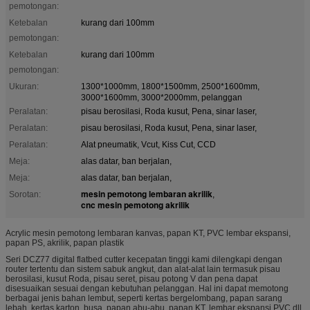
pemotongan:
Ketebalan
kurang dari 100mm
pemotongan:
Ketebalan
kurang dari 100mm
pemotongan:
Ukuran:
1300*1000mm, 1800*1500mm, 2500*1600mm,
3000*1600mm, 3000*2000mm, pelanggan
Peralatan:
pisau berosilasi, Roda kusut, Pena, sinar laser,
Peralatan:
pisau berosilasi, Roda kusut, Pena, sinar laser,
Peralatan:
Alat pneumatik, Vcut, Kiss Cut, CCD
Meja:
alas datar, ban berjalan,
Meja:
alas datar, ban berjalan,
mesin pemotong lembaran akrilik
Sorotan:
,
cnc mesin pemotong akrilik
Acrylic mesin pemotong lembaran kanvas, papan KT, PVC lembar ekspansi,
papan PS, akrilik, papan plastik
Seri DCZ77 digital flatbed cutter kecepatan tinggi kami dilengkapi dengan
router tertentu dan sistem sabuk angkut, dan alat-alat lain termasuk pisau
berosilasi, kusut Roda, pisau seret, pisau potong V dan pena dapat
disesuaikan sesuai dengan kebutuhan pelanggan. Hal ini dapat memotong
berbagai jenis bahan lembut, seperti kertas bergelombang, papan sarang
lebah, kertas karton, busa, papan abu-abu, papan KT, lembar ekspansi PVC dll.