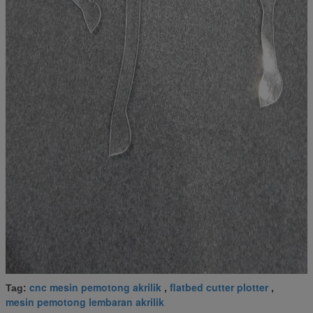
cnc mesin pemotong akrilik
flatbed cutter plotter
Tag:
,
,
mesin pemotong lembaran akrilik