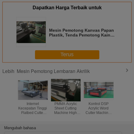
Dapatkan Harga Terbaik untuk
Mesin Pemotong Kanvas Papan
Plastik, Tenda Pemotong Kain
Plotter Untuk Grafis
Terus
Mesin Pemotong Lembaran Akrilik
Lebih
Internet
PMMA Acrylic
Kontrol DSP
LGP P
Kecepatan Tinggi
Sheet Cutting
Acrylic Word
Engraving 
Flatbed Cutter
Machine High
Cutter Machine,
Sheet Cu
Sistem Router
Impact Resistant
Mesin Pemotong
Machine Un
Dan Conveyor
Anti - Scratch
Papan Furniture
Floor Li
Belt Khusus
Mengubah bahasa