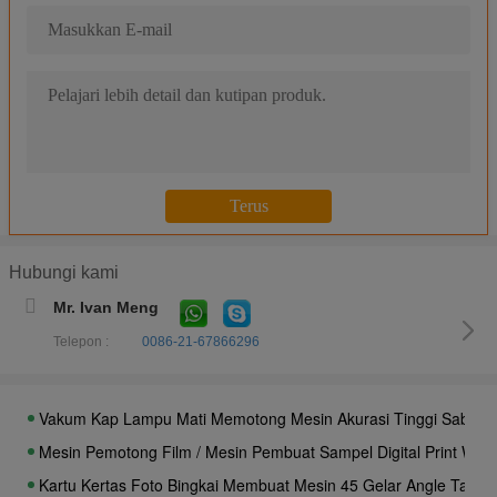
Vacuum Pump Holding Pattern Membuat Mesin Automatic Drawin
Paralel Port Die Cutting Machines Opsional Sistem Registrasi Vi
Kontrol Tekanan Die Cutting Mesin Elektronik, Mesin Pemotongan
Posisi Laser Flatbed Digital Cutter / Desktop Die Cutting Machin
Kontrol Tekanan Mesin Pemotong Mati Setengah Dan Full Cut 
Mesin Pemotong Mati Digital Elektronik, Mesin Pemotong Kertas 
Plotter Pattern Making Machine / Electronic Die Cutter Untuk Ker
Little Black Edge Digital Flatbed Cutter Full Elimination Dazzling L
Hubungi kami
Tekan Kontrol Elektronik Mesin Pemotongan Mati Kepala Dan Pos
Mr. Ivan Meng
Tipis PVC Flatbed Cutting Plotter, Mesin Cutting Film Perekat Un
Telepon :
0086-21-67866296
Mesin Pemotong Flatbed Cutter Plotter / Board Otomatis Denga
Kertas Papan Film Cutter Plotter Sample Membuat Mesin Digital 
Vakum Kap Lampu Mati Memotong Mesin Akurasi Tinggi Sabuk Baj
Mesin Pemotong Film / Mesin Pembuat Sampel Digital Print War
Kartu Kertas Foto Bingkai Membuat Mesin 45 Gelar Angle Tabel