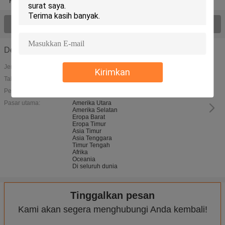
Perangkat Lunak Desain Kemasan
Plotter Lem XY
Lihat semua produk >
Detil perusahaan
Jenis bisnis:
Kirimkan
Tahun didirikan:
Penjualan tahunan:
Pasar utama:
Amerika Utara
Amerika Selatan
Eropa Barat
Eropa Timur
Asia Timur
Asia Tenggara
Timur Tengah
Afrika
Oceania
Di seluruh dunia
Tinggalkan pesan
Kami akan segera menghubungi Anda kembali!