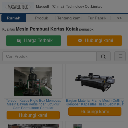
Maxwell （China）Technology Co.,Limited
Rumah
Produk
Tentang kami
Tur Pabrik
>>
Mesin Pembuat Kertas Kotak
Kualitas
pemasok
Harga Terbaik
Hubungi kami
Telepon Kasus Rigid Box Membuat
Bagian Material Frame Mesin Cutting
Mesin Bawah Kebisingan Struktur
Komposit Kapasitas Hisap Lebih Kuat
Cam Permukaan Camular
Hubungi kami
Hubungi kami