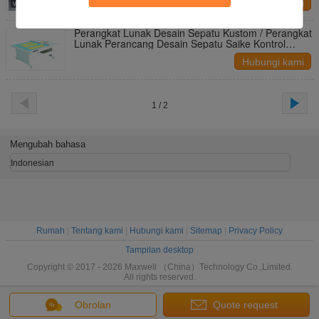
Hubungi kami
Perangkat Lunak Desain Sepatu Kustom / Perangkat
Lunak Perancang Desain Sepatu Saike Kontrol
Akurat
Hubungi kami
1 / 2
Mengubah bahasa
Indonesian
Rumah
|
Tentang kami
|
Hubungi kami
|
Sitemap
|
Privacy Policy
Tampilan desktop
Copyright © 2017 - 2026 Maxwell （China）Technology Co.,Limited.
All rights reserved.
Obrolan
Quote request