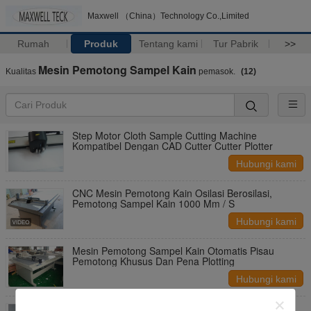
Maxwell （China）Technology Co.,Limited
Rumah
Produk
Tentang kami
Tur Pabrik
>>
Mesin Pemotong Sampel Kain
Kualitas
pemasok.
(12)
Step Motor Cloth Sample Cutting Machine
Kompatibel Dengan CAD Cutter Cutter Plotter
Hubungi kami
CNC Mesin Pemotong Kain Osilasi Berosilasi,
Pemotong Sampel Kain 1000 Mm / S
Hubungi kami
Mesin Pemotong Sampel Kain Otomatis Pisau
Pemotong Khusus Dan Pena Plotting
Hubungi kami
Mesin Pemotong Kertas Pola, Mesin Pemotong