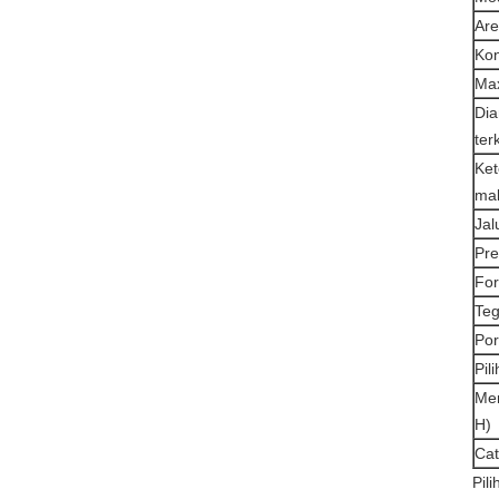
Are
Kon
Ma
Di
ter
Ke
ma
Jal
Pre
For
Te
Por
Pil
Men
H)
Cat
Pili