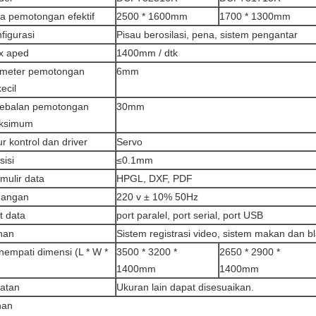
a pemotongan efektif
2500 * 1600mm
1700 * 1300mm
figurasi
Pisau berosilasi, pena, sistem pengantar
x aped
1400mm / dtk
ameter pemotongan
6mm
kecil
tebalan pemotongan
30mm
ksimum
ur kontrol dan driver
Servo
sisi
≤0.1mm
mulir data
HPGL, DXF, PDF
gangan
220 v ± 10% 50Hz
t data
port paralel, port serial, port USB
ihan
Sistem registrasi video, sistem makan dan b
empati dimensi (L * W *
3500 * 3200 *
2650 * 2900 *
1400mm
1400mm
atan
Ukuran lain dapat disesuaikan.
han