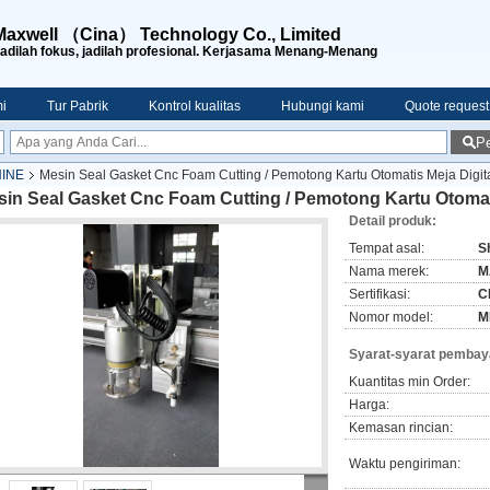
Maxwell （Cina） Technology Co., Limited
adilah fokus, jadilah profesional. Kerjasama Menang-Menang
i
Tur Pabrik
Kontrol kualitas
Hubungi kami
Quote request
Pe
INE
Mesin Seal Gasket Cnc Foam Cutting / Pemotong Kartu Otomatis Meja Digit
in Seal Gasket Cnc Foam Cutting / Pemotong Kartu Otomati
Detail produk:
Tempat asal:
S
Nama merek:
M
Sertifikasi:
C
Nomor model:
M
Syarat-syarat pembay
Kuantitas min Order:
Harga:
Kemasan rincian:
Waktu pengiriman: