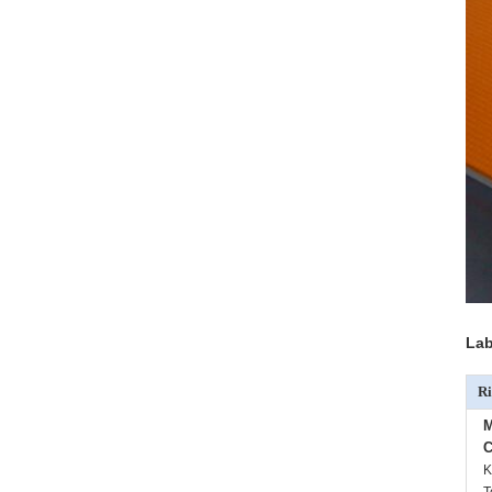
Lab
Ri
M
C
K