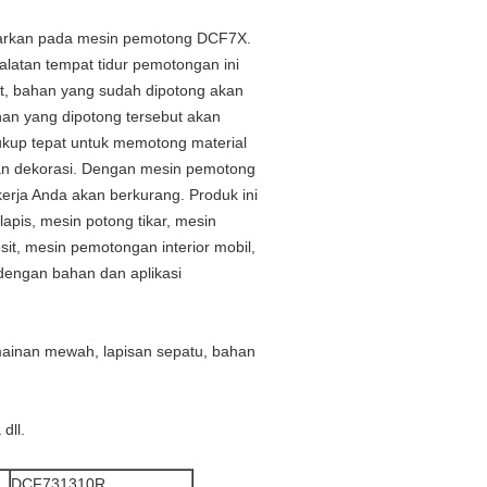
sarkan pada mesin pemotong DCF7X.
latan tempat tidur pemotongan ini
ut, bahan yang sudah dipotong akan
han yang dipotong tersebut akan
ukup tepat untuk memotong material
ahan dekorasi. Dengan mesin pemotong
kerja Anda akan berkurang. Produk ini
apis, mesin potong tikar, mesin
t, mesin pemotongan interior mobil,
dengan bahan dan aplikasi
n, mainan mewah, lapisan sepatu, bahan
dll.
DCF731310R