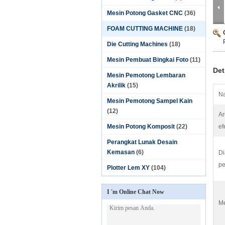
Mesin Potong Gasket CNC
(36)
FOAM CUTTING MACHINE
(18)
Die Cutting Machines
(18)
Mesin Pembuat Bingkai Foto
(11)
Det
Mesin Pemotong Lembaran
Akrilik
(15)
Na
Mesin Pemotong Sampel Kain
(12)
A
Mesin Potong Komposit
(22)
ef
Perangkat Lunak Desain
Kemasan
(6)
Di
pe
Plotter Lem XY
(104)
I 'm Online Chat Now
M