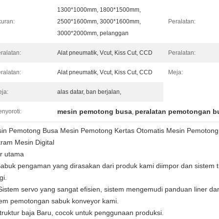
1300*1000mm, 1800*1500mm,
uran:
2500*1600mm, 3000*1600mm,
Peralatan:
3000*2000mm, pelanggan
ralatan:
Alat pneumatik, Vcut, Kiss Cut, CCD
Peralatan:
ralatan:
Alat pneumatik, Vcut, Kiss Cut, CCD
Meja:
ja:
alas datar, ban berjalan,
mesin pemotong busa
peralatan pemotongan b
nyoroti:
,
in Pemotong Busa Mesin Pemotong Kertas Otomatis Mesin Pemotong
ram Mesin Digital
ur utama
Sabuk pengaman yang dirasakan dari produk kami diimpor dan sistem tra
gi.
 Sistem servo yang sangat efisien, sistem mengemudi panduan liner d
tem pemotongan sabuk konveyor kami.
struktur baja Baru, cocok untuk penggunaan produksi.