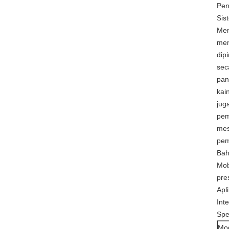
Pen
Sis
Mem
mem
dip
sec
pan
kai
jug
pem
mes
pem
Bah
Mob
pre
Apli
Int
Spe
Mo