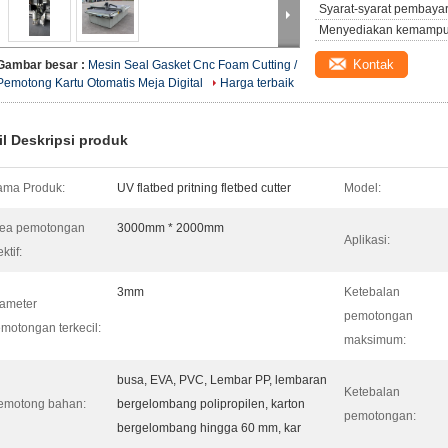
Syarat-syarat pembaya
Menyediakan kemampu
Kontak
Gambar besar :
Mesin Seal Gasket Cnc Foam Cutting /
Pemotong Kartu Otomatis Meja Digital
Harga terbaik
il Deskripsi produk
ma Produk:
UV flatbed pritning fletbed cutter
Model:
rea pemotongan
3000mm * 2000mm
Aplikasi:
ektif:
3mm
Ketebalan
ameter
pemotongan
motongan terkecil:
maksimum:
busa, EVA, PVC, Lembar PP, lembaran
Ketebalan
emotong bahan:
bergelombang polipropilen, karton
pemotongan:
bergelombang hingga 60 mm, kar