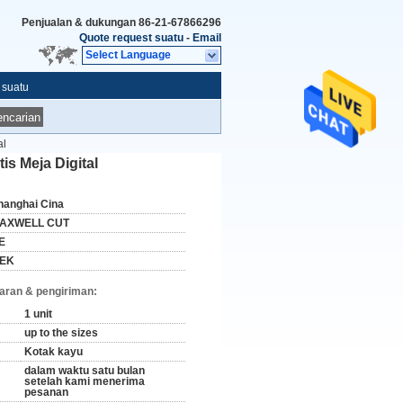
Penjualan & dukungan
86-21-67866296
Quote request suatu
-
Email
Select Language
 suatu
ncarian
al
s Meja Digital
hanghai Cina
AXWELL CUT
E
EK
aran & pengiriman:
1 unit
up to the sizes
Kotak kayu
dalam waktu satu bulan
setelah kami menerima
pesanan