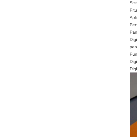
Sis
Fitu
Apl
Per
Pan
Dig
pen
Fun
Dig
Dig