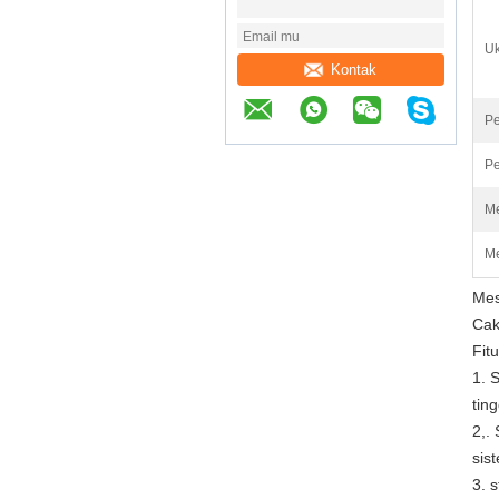
Uk
Kontak
Pe
Pe
Me
Me
Mes
Cak
Fit
1. 
ting
2,.
sis
3. 