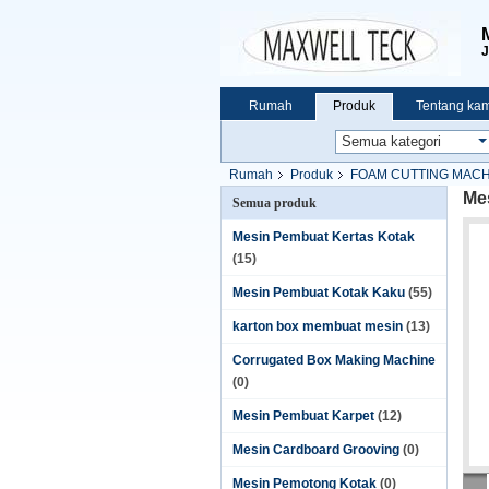
J
Rumah
Produk
Tentang kam
Rumah
Produk
FOAM CUTTING MACH
Mes
Semua produk
Mesin Pembuat Kertas Kotak
(15)
Mesin Pembuat Kotak Kaku
(55)
karton box membuat mesin
(13)
Corrugated Box Making Machine
(0)
Mesin Pembuat Karpet
(12)
Mesin Cardboard Grooving
(0)
Mesin Pemotong Kotak
(0)