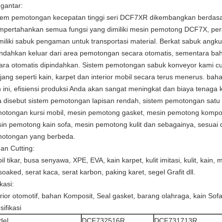
gantar:
tem pemotongan kecepatan tinggi seri DCF7XR dikembangkan berda
pertahankan semua fungsi yang dimiliki mesin pemotong DCF7X, pera
iliki sabuk pengaman untuk transportasi material. Berkat sabuk angk
indahkan keluar dari area pemotongan secara otomatis, sementara ba
ara otomatis dipindahkan. Sistem pemotongan sabuk konveyor kami c
jang seperti kain, karpet dan interior mobil secara terus menerus. b
n ini, efisiensi produksi Anda akan sangat meningkat dan biaya tenaga 
a disebut sistem pemotongan lapisan rendah, sistem pemotongan satu l
otongan kursi mobil, mesin pemotong gasket, mesin pemotong komposi
in pemotong kain sofa, mesin pemotong kulit dan sebagainya, sesuai 
otongan yang berbeda.
an Cutting:
il tikar, busa senyawa, XPE, EVA, kain karpet, kulit imitasi, kulit, kai
soaked, serat kaca, serat karbon, paking karet, segel Grafit dll.
kasi:
erior otomotif, bahan Komposit, Seal gasket, barang olahraga, kain Sofa 
sifikasi
del
DCF732516R
DCF731713R