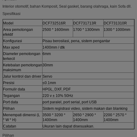
Interior otomotif, bahan Komposit, Seal gasket, barang olahraga, kain Sofa dll.
Spesifikasi
Model
DCF732516R
DCF731713R
DCF731310R
Area pemotongan
2500 * 1600mm
1700 * 1300mm
1300 * 1000mm
efektif
Konfigurasi
Pisau berosilasi, pena, sistem pengantar
Max aped
1400mm / dtk
Diameter pemotongan
6mm
terkecil
Ketebalan pemotongan
30mm
maksimum
Jalur kontrol dan driver
Servo
Presisi
≤0.1mm
Formulir data
HPGL, DXF, PDF
Tegangan
220 v ± 10% 50Hz
Port data
port paralel, port serial, port USB
Pilihan
Sistem registrasi video, sistem makan dan blanking
Menempati dimensi (L
3500 * 3200 *
2650 * 2900 *
2200 * 2570 *
* W * H)
1400mm
1400mm
1400mm
Catatan
Ukuran lain dapat disesuaikan.
Pilihan