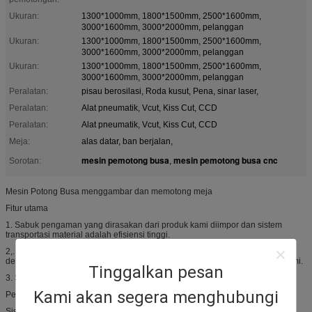
Ukuran:
1300*1000mm, 1800*1500mm, 2500*1600mm,
3000*1600mm, 3000*2000mm, pelanggan
Ukuran:
1300*1000mm, 1800*1500mm, 2500*1600mm,
3000*1600mm, 3000*2000mm, pelanggan
Ukuran:
1300*1000mm, 1800*1500mm, 2500*1600mm,
3000*1600mm, 3000*2000mm, pelanggan
Peralatan:
pisau berosilasi, Roda kusut, Pena, sinar laser,
Peralatan:
Alat pneumatik, Vcut, Kiss Cut, CCD
Peralatan:
Alat pneumatik, Vcut, Kiss Cut, CCD
Meja:
alas datar, ban berjalan,
mesin pemotong busa
mesin pemotong busa cnc
Sorotan:
,
Mesin Potong Busa menggambar dan memotong meja
Fitur utama
1. Sabuk pengaman yang dirasakan dari produk kami diimpor dan sistem
transportasi material adalah efisiensi tinggi.
2,. Sistem servo yang sangat efisien, sistem mengemudi panduan liner dan
desain modul baru digunakan untuk sistem pemotongan sabuk konveyor kami.
Tinggalkan pesan
3. Struktur baja baru, cocok untuk penggunaan produksi.
Kami akan segera menghubungi
Pengantar:
Sistem pemotongan kecepatan tinggi seri DCF7XR dikembangkan