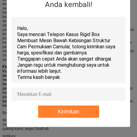
Anda kembali!
berdasarkan pada mesin pemotong DCF7X. Mempertahankan semua fungsi
yang dimiliki mesin pemotong DCF7X, peralatan tempat tidur pemotongan ini
memiliki sabuk pengaman untuk transportasi material. Berkat sabuk angkut,
bahan yang sudah dipotong akan dipindahkan keluar dari area pemotongan
secara otomatis, sementara bahan yang dipotong tersebut akan secara
otomatis dipindahkan. Sistem pemotongan sabuk konveyor kami cukup tepat
untuk memotong material panjang seperti kain, karpet dan interior mobil secara
terus menerus. bahan dekorasi. Dengan mesin pemotong kain ini, efisiensi
produksi Anda akan sangat meningkat dan biaya tenaga kerja Anda akan
berkurang. Produk ini juga disebut sistem pemotongan lapisan rendah, sistem
pemotongan satu lapis, mesin potong tikar, mesin pemotongan kursi mobil,
mesin pemotong gasket, mesin pemotong komposit, mesin pemotongan interior
mobil, mesin pemotong kain sofa, mesin pemotong kulit dan sebagainya,
sesuai dengan bahan dan aplikasi pemotongan yang berbeda.
Fleksibilitas
Kecepatan tinggi, servo digital dengan akurasi tinggi memberikan
pengoperasian yang lancar dan andal. Perkakas serbaguna serbaguna
memastikan bahwa Anda memiliki kemampuan untuk menyelesaikan
berbagai macam material dengan cepat dan mudah.
Menambahkan
perkakas ekstra, seperti router berkekuatan 1KW, memperluas jangkauan
material yang dapat dipotong jauh melampaui yang bisa ditangani oleh
sistem pemotongan pisau titik tunggal.
Karena tabel tersedia dalam
berbagai ukuran, Anda bisa yakin menemukan solusi yang sesuai dengan
kebutuhan Anda.
Kirimkan
Bahan Cutting:
Mobil tikar, busa senyawa, XPE, EVA, kain karpet, kulit imitasi, kulit, kain,
mainan mewah, lapisan sepatu, bahan presoaked, serat kaca, serat karbon,
paking karet, segel Grafit dll.
Aplikasi: