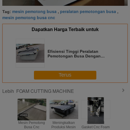
mesin pemotong busa
peralatan pemotongan busa
Tag:
,
,
mesin pemotong busa cnc
Dapatkan Harga Terbaik untuk
Efisiensi Tinggi Peralatan
Pemotongan Busa Dengan
Sistem Pemandu Panduan Liner
Terus
FOAM CUTTING MACHINE
Lebih
Mesin Pemotong
Meningkatkan
Mesin Seal
Mesin Pe
Busa Cnc
Produksi Mesin
Gasket Cnc Foam
Cnc Oto