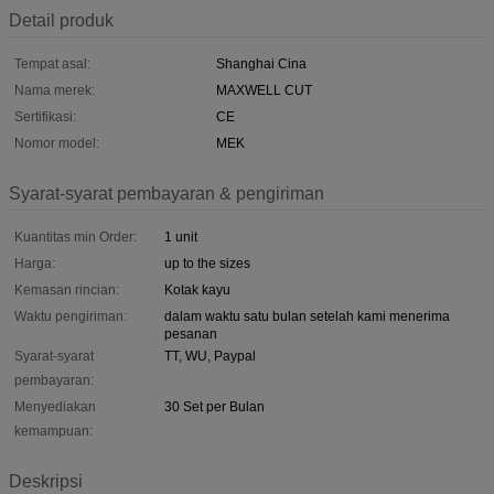
Detail produk
Tempat asal:
Shanghai Cina
Nama merek:
MAXWELL CUT
Sertifikasi:
CE
Nomor model:
MEK
Syarat-syarat pembayaran & pengiriman
Kuantitas min Order:
1 unit
Harga:
up to the sizes
Kemasan rincian:
Kotak kayu
Waktu pengiriman:
dalam waktu satu bulan setelah kami menerima
pesanan
Syarat-syarat
TT, WU, Paypal
pembayaran:
Menyediakan
30 Set per Bulan
kemampuan:
Deskripsi