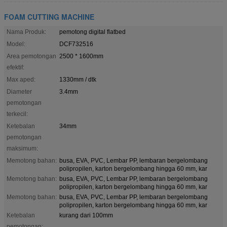
FOAM CUTTING MACHINE
Nama Produk:
pemotong digital flatbed
Model:
DCF732516
Area pemotongan
2500 * 1600mm
efektif:
Max aped:
1330mm / dtk
Diameter
3.4mm
pemotongan
terkecil:
Ketebalan
34mm
pemotongan
maksimum:
Memotong bahan:
busa, EVA, PVC, Lembar PP, lembaran bergelombang
polipropilen, karton bergelombang hingga 60 mm, kar
Memotong bahan:
busa, EVA, PVC, Lembar PP, lembaran bergelombang
polipropilen, karton bergelombang hingga 60 mm, kar
Memotong bahan:
busa, EVA, PVC, Lembar PP, lembaran bergelombang
polipropilen, karton bergelombang hingga 60 mm, kar
Ketebalan
kurang dari 100mm
pemotongan: