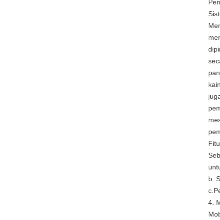
Pen
Sis
Mem
mem
dip
sec
pan
kai
jug
pem
mes
pem
Fit
Seb
unt
b. 
c.P
4. 
Mob