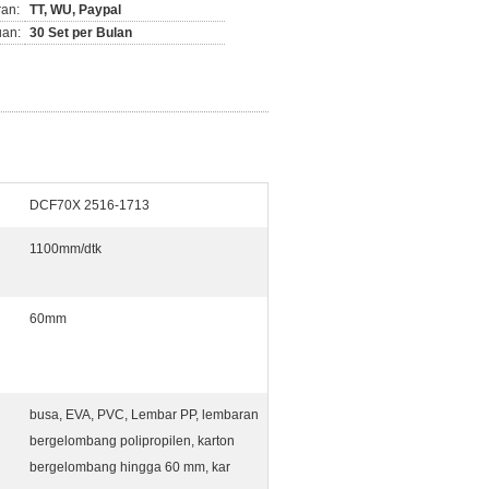
ran:
TT, WU, Paypal
an:
30 Set per Bulan
DCF70X 2516-1713
1100mm/dtk
60mm
busa, EVA, PVC, Lembar PP, lembaran
bergelombang polipropilen, karton
bergelombang hingga 60 mm, kar