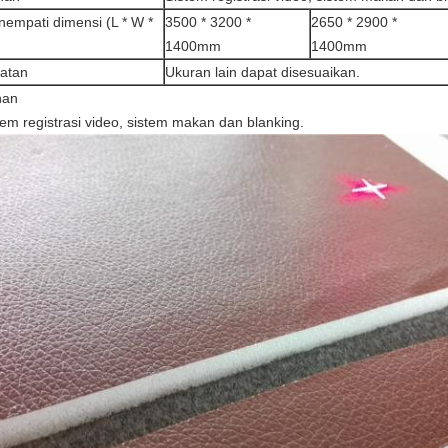
empati dimensi (L * W *
3500 * 3200 *
2650 * 2900 *
1400mm
1400mm
atan
Ukuran lain dapat disesuaikan.
han
tem registrasi video, sistem makan dan blanking.