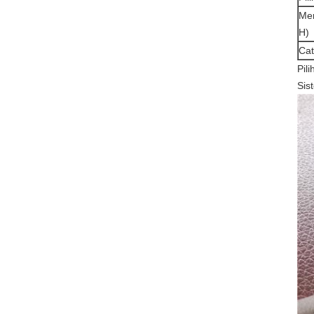
Men
H)
Cat
Pili
Sis