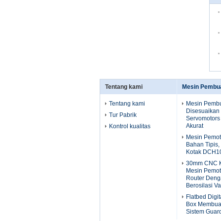
Tentang kami
Mesin Pembua
Tentang kami
Mesin Pembu
Disesuaikan
Tur Pabrik
Servomotors
Akurat
Kontrol kualitas
Mesin Pemot
Bahan Tipis
Kotak DCH10
30mm CNC K
Mesin Pemot
Router Deng
Berosilasi Va
Flatbed Digit
Box Membua
Sistem Gua