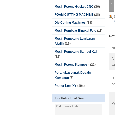
Mesin Potong Gasket CNC
(36)
FOAM CUTTING MACHINE
(18)
Die Cutting Machines
(18)
Mesin Pembuat Bingkai Foto
(11)
Det
Mesin Pemotong Lembaran
Akrilik
(15)
Na
Mesin Pemotong Sampel Kain
(12)
A
Mesin Potong Komposit
(22)
ya
Perangkat Lunak Desain
Kemasan
(6)
Di
pe
Plotter Lem XY
(104)
I 'm Online Chat Now
M