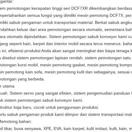
gantar:
tem pemotongan kecepatan tinggi seri DCF7XR dikembangkan berda
pertahankan semua fungsi yang dimiliki mesin pemotong DCF7X, pera
iliki sabuk pengaman untuk transportasi material. Berkat sabuk angk
indahkan keluar dari area pemotongan secara otomatis, sementara ba
ara otomatis dipindahkan. Sistem pemotongan sabuk konveyor kami c
jang seperti kain, karpet dan interior mobil secara terus menerus. b
n ini, efisiensi produksi Anda akan sangat meningkat dan biaya tenaga 
a disebut sistem pemotongan lapisan rendah, sistem pemotongan satu l
otongan kursi mobil, mesin pemotong gasket, mesin pemotong komposi
in pemotong kain sofa, mesin pemotong kulit dan sebagainya, sesuai 
otongan yang berbeda.
ur utama
uah. Sistem servo yang sangat efisien, sistem pengemudian panduan 
uk sistem pemotongan sabuk konveyor kami.
Struktur baja baru, cocok untuk penggunaan produksi.
erlu sabuk pengaman produk kami diimpor dan sistem transportasi materia
Memotong bahan:
il tikar, busa senyawa, XPE, EVA, kain karpet, kulit imitasi, kulit, kai