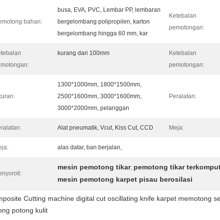
busa, EVA, PVC, Lembar PP, lembaran
Ketebalan
emotong bahan:
bergelombang polipropilen, karton
pemotongan:
bergelombang hingga 60 mm, kar
tebalan
kurang dari 100mm
Ketebalan
emotongan:
pemotongan:
1300*1000mm, 1800*1500mm,
uran:
2500*1600mm, 3000*1600mm,
Peralatan:
3000*2000mm, pelanggan
ralatan:
Alat pneumatik, Vcut, Kiss Cut, CCD
Meja:
ja:
alas datar, ban berjalan,
mesin pemotong tikar
pemotong tikar terkomput
,
nyoroti:
mesin pemotong karpet pisau berosilasi
posite Cutting machine digital cut oscillating knife karpet memotong 
ong potong kulit