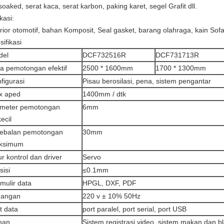
soaked, serat kaca, serat karbon, paking karet, segel Grafit dll.
kasi:
erior otomotif, bahan Komposit, Seal gasket, barang olahraga, kain Sofa 
sifikasi
del
DCF732516R
DCF731713R
a pemotongan efektif
2500 * 1600mm
1700 * 1300mm
figurasi
Pisau berosilasi, pena, sistem pengantar
x aped
1400mm / dtk
ameter pemotongan
6mm
kecil
tebalan pemotongan
30mm
ksimum
ur kontrol dan driver
Servo
sisi
≤0.1mm
mulir data
HPGL, DXF, PDF
gangan
220 v ± 10% 50Hz
t data
port paralel, port serial, port USB
ihan
Sistem registrasi video, sistem makan dan b