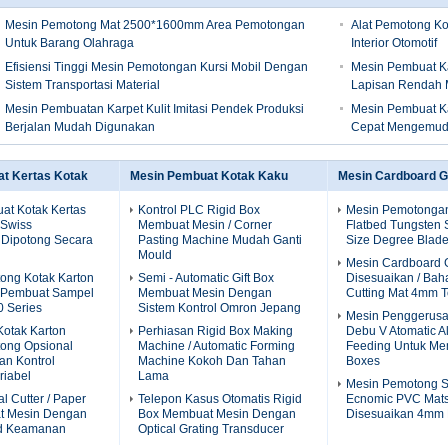
Mesin Pemotong Mat 2500*1600mm Area Pemotongan
Alat Pemotong Kom
Untuk Barang Olahraga
Interior Otomotif
Efisiensi Tinggi Mesin Pemotongan Kursi Mobil Dengan
Mesin Pembuat K
Sistem Transportasi Material
Lapisan Rendah
Mesin Pembuatan Karpet Kulit Imitasi Pendek Produksi
Mesin Pembuat Ka
Berjalan Mudah Digunakan
Cepat Mengemudi
t Kertas Kotak
Mesin Pembuat Kotak Kaku
Mesin Cardboard G
at Kotak Kertas
Kontrol PLC Rigid Box
Mesin Pemotonga
 Swiss
Membuat Mesin / Corner
Flatbed Tungsten S
 Dipotong Secara
Pasting Machine Mudah Ganti
Size Degree Blad
Mould
Mesin Cardboard 
ong Kotak Karton
Semi - Automatic Gift Box
Disesuaikan / Bah
, Pembuat Sampel
Membuat Mesin Dengan
Cutting Mat 4mm T
 Series
Sistem Kontrol Omron Jepang
Mesin Penggerus
otak Karton
Perhiasan Rigid Box Making
Debu V Atomatic A
ong Opsional
Machine / Automatic Forming
Feeding Untuk Me
an Kontrol
Machine Kokoh Dan Tahan
Boxes
riabel
Lama
Mesin Pemotong 
al Cutter / Paper
Telepon Kasus Otomatis Rigid
Ecnomic PVC Mats
t Mesin Dengan
Box Membuat Mesin Dengan
Disesuaikan 4mm 
rd Keamanan
Optical Grating Transducer