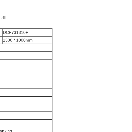
dll.
DCF731310R
1300 * 1000mm
lanking