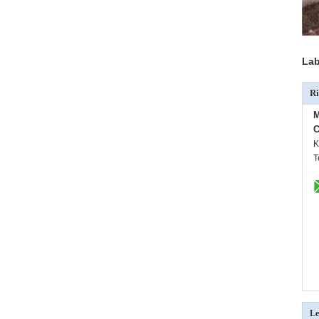
Lab
Ri
M
C
K
T
Le