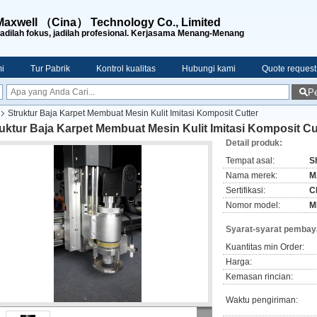
Maxwell （Cina） Technology Co., Limited
adilah fokus, jadilah profesional. Kerjasama Menang-Menang
i
Tur Pabrik
Kontrol kualitas
Hubungi kami
Quote request
Pe
Struktur Baja Karpet Membuat Mesin Kulit Imitasi Komposit Cutter
uktur Baja Karpet Membuat Mesin Kulit Imitasi Komposit Cu
Detail produk:
Tempat asal:
S
Nama merek:
M
Sertifikasi:
C
Nomor model:
M
Syarat-syarat pembay
Kuantitas min Order:
Harga:
Kemasan rincian:
Waktu pengiriman: