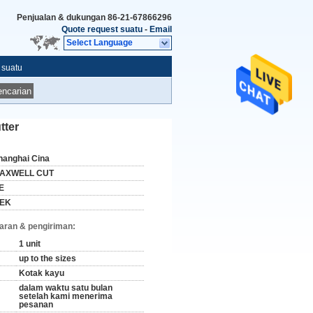
Penjualan & dukungan
86-21-67866296
Quote request suatu
-
Email
Select Language
 suatu
ncarian
tter
hanghai Cina
AXWELL CUT
E
EK
aran & pengiriman:
1 unit
up to the sizes
Kotak kayu
dalam waktu satu bulan
setelah kami menerima
pesanan