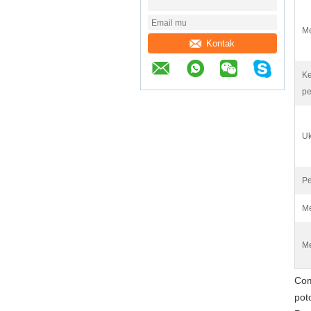
M
Kontak
Ke
p
Uk
Pe
Me
Me
Com
pot