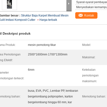
Syarat-syarat pembaya
Menyediakan kemampu
Kontak
Gambar besar :
Struktur Baja Karpet Membuat Mesin
Kulit Imitasi Komposit Cutter
Harga terbaik
il Deskripsi produk
ma Produk:
mesin pemotong tikar
Model:
rea Pemotongan
2500*1600mm 1700*1300mm
Maksimal:
ng Efektif:
6mm
Ketebalan
ameter
pemotongan
motongan terkecil:
maksimum:
busa, EVA, PVC, Lembar PP, lembaran
emotong bahan:
bergelombang polipropilen, karton
Memotong bahan:
bergelombang hingga 60 mm, kar