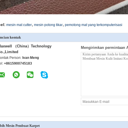
,
,
el:
mesin mat cutter
mesin potong tikar
pemotong mat yang terkomputerisasi
ncian kontak
axwell （China）Technology
Mengirimkan permintaan 
o.,Limited
ontak Person:
Ivan Meng
el:
+8615900745183
bih Mesin Pembuat Karpet