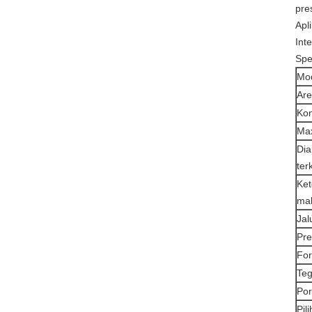
pre
Apli
Int
Spe
Mo
Are
Kon
Ma
Di
ter
Ke
ma
Jal
Pre
For
Te
Por
Pil