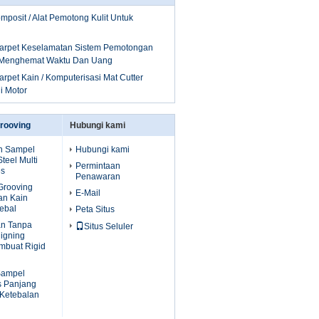
posit / Alat Pemotong Kulit Untuk
arpet Keselamatan Sistem Pemotongan
 Menghemat Waktu Dan Uang
rpet Kain / Komputerisasi Mat Cutter
 Motor
rooving
Hubungi kami
n Sampel
Hubungi kami
teel Multi
Permintaan
es
Penawaran
Grooving
E-Mail
an Kain
ebal
Peta Situs
an Tanpa
Situs Seluler
ligning
mbuat Rigid
Sampel
 Panjang
Ketebalan