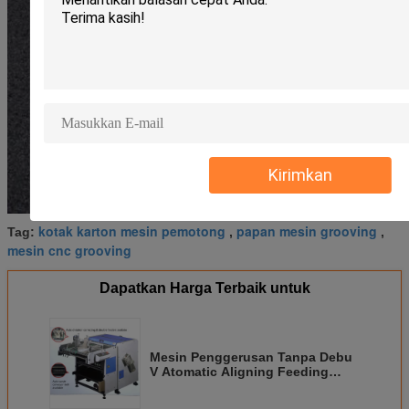
Kirimkan
kotak karton mesin pemotong
papan mesin grooving
Tag:
,
,
mesin cnc grooving
Dapatkan Harga Terbaik untuk
Mesin Penggerusan Tanpa Debu
V Atomatic Aligning Feeding
Untuk Membuat Rigid Boxes