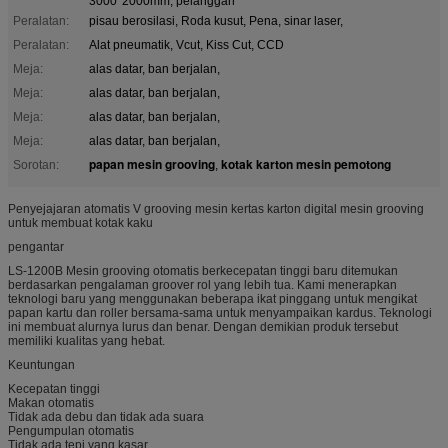
3000*2000mm, pelanggan
Peralatan:
pisau berosilasi, Roda kusut, Pena, sinar laser,
Peralatan:
Alat pneumatik, Vcut, Kiss Cut, CCD
Meja:
alas datar, ban berjalan,
Meja:
alas datar, ban berjalan,
Meja:
alas datar, ban berjalan,
Meja:
alas datar, ban berjalan,
papan mesin grooving
kotak karton mesin pemotong
Sorotan:
,
Penyejajaran atomatis V grooving mesin kertas karton digital mesin grooving
untuk membuat kotak kaku
pengantar
LS-1200B Mesin grooving otomatis berkecepatan tinggi baru ditemukan
berdasarkan pengalaman groover rol yang lebih tua. Kami menerapkan
teknologi baru yang menggunakan beberapa ikat pinggang untuk mengikat
papan kartu dan roller bersama-sama untuk menyampaikan kardus. Teknologi
ini membuat alurnya lurus dan benar. Dengan demikian produk tersebut
memiliki kualitas yang hebat.
Keuntungan
Kecepatan tinggi
Makan otomatis
Tidak ada debu dan tidak ada suara
Pengumpulan otomatis
Tidak ada tepi yang kasar