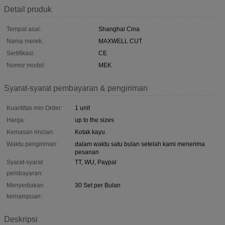
Detail produk
Tempat asal:
Shanghai Cina
Nama merek:
MAXWELL CUT
Sertifikasi:
CE
Nomor model:
MEK
Syarat-syarat pembayaran & pengiriman
Kuantitas min Order:
1 unit
Harga:
up to the sizes
Kemasan rincian:
Kotak kayu
Waktu pengiriman:
dalam waktu satu bulan setelah kami menerima
pesanan
Syarat-syarat
TT, WU, Paypal
pembayaran:
Menyediakan
30 Set per Bulan
kemampuan:
Deskripsi