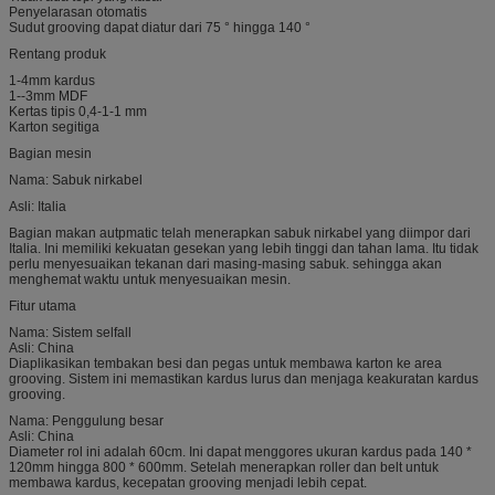
Penyelarasan otomatis
Sudut grooving dapat diatur dari 75 ° hingga 140 °
Rentang produk
1-4mm kardus
1--3mm MDF
Kertas tipis 0,4-1-1 mm
Karton segitiga
Bagian mesin
Nama: Sabuk nirkabel
Asli: Italia
Bagian makan autpmatic telah menerapkan sabuk nirkabel yang diimpor dari
Italia. Ini memiliki kekuatan gesekan yang lebih tinggi dan tahan lama. Itu tidak
perlu menyesuaikan tekanan dari masing-masing sabuk. sehingga akan
menghemat waktu untuk menyesuaikan mesin.
Fitur utama
Nama: Sistem selfall
Asli: China
Diaplikasikan tembakan besi dan pegas untuk membawa karton ke area
grooving. Sistem ini memastikan kardus lurus dan menjaga keakuratan kardus
grooving.
Nama: Penggulung besar
Asli: China
Diameter rol ini adalah 60cm. Ini dapat menggores ukuran kardus pada 140 *
120mm hingga 800 * 600mm. Setelah menerapkan roller dan belt untuk
membawa kardus, kecepatan grooving menjadi lebih cepat.