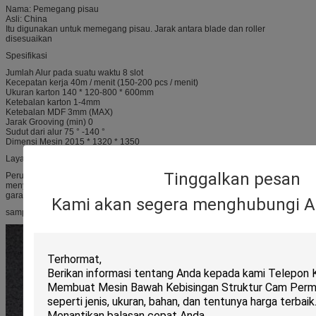
Nama: Pemegang pisau
Asli: China
Itu digunakan untuk memegang pisau. Jarak antara blade dan roller
disesuaikan
Spesifikasi
Jumlah Alur pada suatu waktu 8 slot
Kecepatan kerja 40m / menit (150-200 pcs / menit)
Ukuran karton 140 * 120-800 * 600mm
Ketebalan karton 1-4mm
Ketebalan MDF 3mm (MAX)
Jarak Grooving (min) 0
Sudut dari alur 75 ° -140 °
Dimensi Mesin 2015 * 1320 * 1350
Layanan purna jual
Tinggalkan pesan
Perusahaan kami dapat mendukung garansi satu tahun. Insinyur dapat
menyediakan layanan luar negeri setelah penjualan selama satu tahun
garansi.
Kami akan segera menghubungi A
sampel