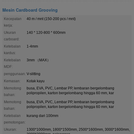
Mesin Cardboard Grooving
Kecepatan
40 m / mnt (150-200 pcs / mnt)
kerja:
Ukuran
140 * 120-800 * 600mm
carboard:
Ketebalan
1-4mm
kardus:
Ketebalan
3mm （MAX）
MDF:
penggunaan:
V-slitting
Kemasan:
Kotak kayu
Memotong
busa, EVA, PVC, Lembar PP, lembaran bergelombang
polipropilen, karton bergelombang hingga 60 mm, kar
bahan:
Memotong
busa, EVA, PVC, Lembar PP, lembaran bergelombang
polipropilen, karton bergelombang hingga 60 mm, kar
bahan:
Ketebalan
kurang dari 100mm
pemotongan:
Ukuran:
1300*1000mm, 1800*1500mm, 2500*1600mm, 3000*1600mm,